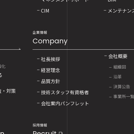
CIM
メンテナン
企業情報
Company
会社概要
社長挨拶
靱化
組織図
経営理念
る
沿革
品質方針
決算公告
査・対策
技術スタッフ
有資格者
事業所一
会社案内パンフレット
採用情報
on
Recruit